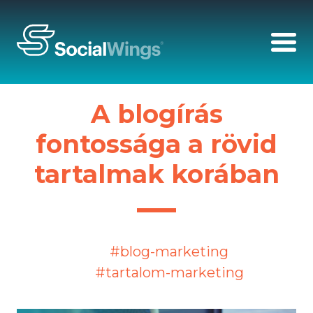
A blogírás
fontossága a rövid
tartalmak korában
#blog-marketing
#tartalom-marketing