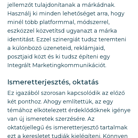
jellemzőt tulajdonítanak a márkádnak.
Használj ki minden lehetőséget arra, hogy
minél több platformmal, módszerrel,
eszközzel közvetítsd ugyanazt a márka
identitást. Ezzel szinergiát tudsz teremteni
a különböző üzeneteid, reklámjaid,
posztjaid közt és ki tudsz építeni egy
Integrált Marketingkommunikációt.
Ismeretterjesztés, oktatás
Ez igazából szorosan kapcsolódik az előző
két ponthoz. Ahogy említettük, az egy
témához elkötelezett érdeklődőknek igénye
van új ismeretek szerzésére. Az
oktatójellegű és ismeretterjesztő tartalmak
ezt a keresletet tudják kielégíteni. Könnyen