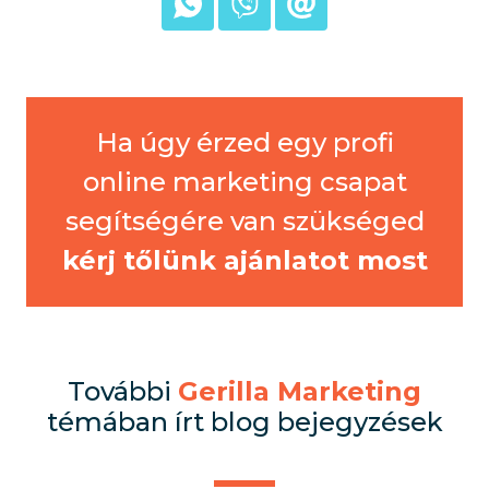
Ha úgy érzed egy profi
online marketing csapat
segítségére van szükséged
kérj tőlünk ajánlatot most
További
Gerilla Marketing
témában írt blog bejegyzések