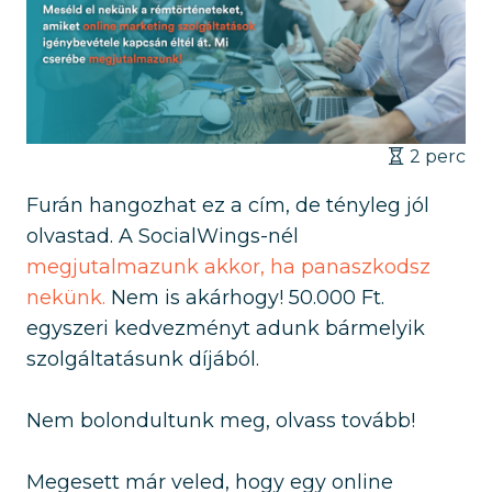
2 perc
Furán hangozhat ez a cím, de tényleg jól
olvastad. A SocialWings-nél
megjutalmazunk akkor, ha panaszkodsz
nekünk.
Nem is akárhogy! 50.000 Ft.
egyszeri kedvezményt adunk bármelyik
szolgáltatásunk díjából.
Nem bolondultunk meg, olvass tovább!
Megesett már veled, hogy egy online