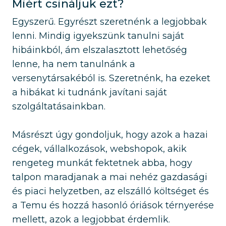
Miért csináljuk ezt?
Egyszerű. Egyrészt szeretnénk a legjobbak
lenni. Mindig igyekszünk tanulni saját
hibáinkból, ám elszalasztott lehetőség
lenne, ha nem tanulnánk a
versenytársakéból is. Szeretnénk, ha ezeket
a hibákat ki tudnánk javítani saját
szolgáltatásainkban.
Másrészt úgy gondoljuk, hogy azok a hazai
cégek, vállalkozások, webshopok, akik
rengeteg munkát fektetnek abba, hogy
talpon maradjanak a mai nehéz gazdasági
és piaci helyzetben, az elszálló költséget és
a Temu és hozzá hasonló óriások térnyerése
mellett, azok a legjobbat érdemlik.