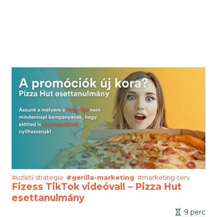
#uzleti-strategia
#gerilla-marketing
#marketing-terv
Fizess TikTok videóval! – Pizza Hut
esettanulmány
9 perc