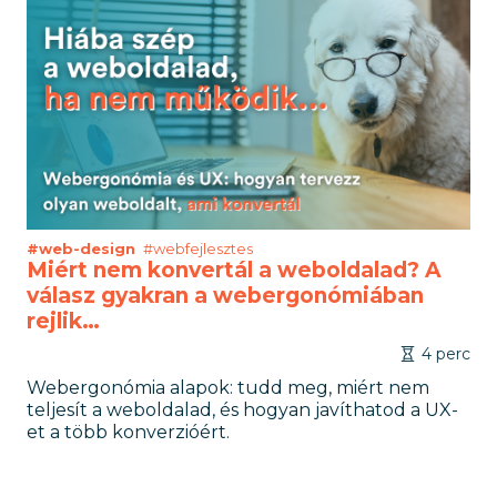
#web-design
#webfejlesztes
Miért nem konvertál a weboldalad? A
válasz gyakran a webergonómiában
rejlik…
4 perc
Webergonómia alapok: tudd meg, miért nem
teljesít a weboldalad, és hogyan javíthatod a UX-
et a több konverzióért.