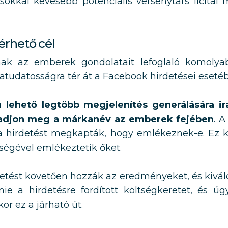
y sokkal kevesebb potenciális versenytárs licitá
érhető cél
lnak az emberek gondolatait lefoglaló komolyab
atudatosságra tér át a Facebook hirdetései eseté
 lehető legtöbb megjelenítés generálására i
adjon meg a márkanév az emberek fejében
. 
a hirdetést megkapták, hogy emlékeznek-e. Ez 
tségével emlékeztetik őket.
etést követően hozzák az eredményeket, és kiváló
nie a hirdetésre fordított költségkeretet, és 
or ez a járható út.