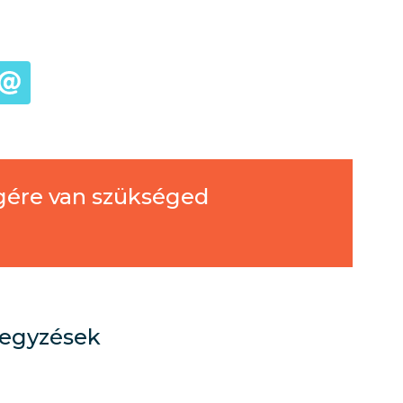
égére van szükséged
jegyzések