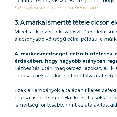
dollárral esnek vissza. Ez az jelenti, hog
https://www.socialmediatoday.com
3. A márka ismertté tétele olcsón el
Mivel a konverziók valószínűleg lelassu
alacsonyabb költségű célra, például a márk
A márkaismertséget célzó hirdetések a
érdekében, hogy nagyobb arányban rag
kézbesítés után megkérdezi azokat, akik 
emlékeznek rá, akkor a fenti folyamat segí
Ezek a kampányok általában filléres befekt
márka ismertségét. Ha le kell csökkente
ismertség fontosabb, mint az átalakítás, akk