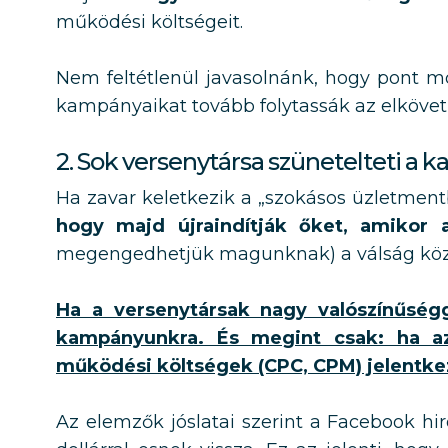
működési költségeit.
Nem feltétlenül javasolnánk, hogy pont 
kampányaikat tovább folytassák az elkövet
2. Sok versenytársa szünetelteti a
Ha zavar keletkezik a „szokásos üzletmentb
hogy majd újraindítják őket, amikor a
megengedhetjük magunknak) a válság köz
Ha a versenytársak nagy valószínűség
kampányunkra. És megint csak: ha az
működési költségek (CPC, CPM) jelentke
Az elemzők jóslatai szerint a Facebook hird