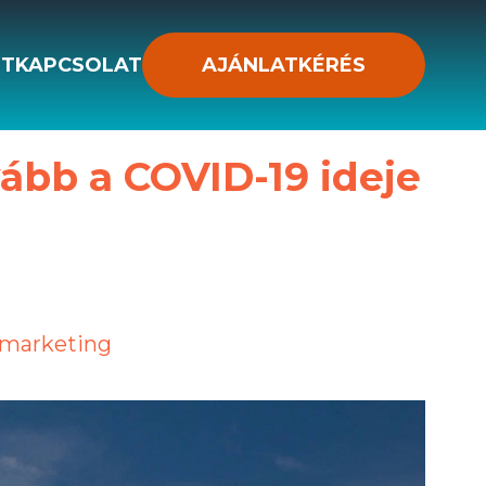
ST
KAPCSOLAT
AJÁNLATKÉRÉS
vább a COVID-19 ideje
-marketing