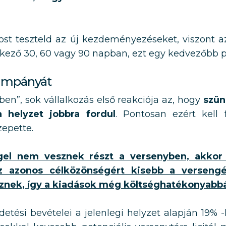
most teszteld az új kezdeményezéseket, viszont
kező 30, 60 vagy 90 napban, ezt egy kedvezőbb p
 kampányát
en”, sok vállalkozás első reakciója az, hogy
szün
 helyzet jobbra fordul
. Pontosan ezért kell
epette.
gel nem vesznek részt a versenyben, akkor
 azonos célközönségért kisebb a versengés,
znek, így a kiadások még költséghatékonyabbá
etési bevételei a jelenlegi helyzet alapján 19% -k