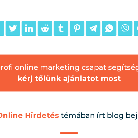
rofi online marketing csapat segíts
kérj tőlünk ajánlatot most
Online Hirdetés
témában írt blog be