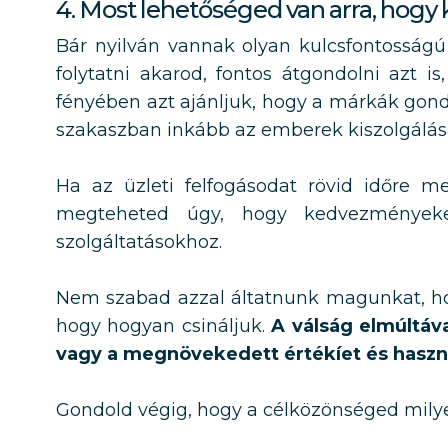
4. Most lehetőséged van arra, hogy k
Bár nyilván vannak olyan kulcsfontosságú
folytatni akarod, fontos átgondolni az
fényében azt ajánljuk, hogy a márkák gond
szakaszban inkább az emberek kiszolgálás
Ha az üzleti felfogásodat rövid időre me
megteheted úgy, hogy kedvezményeket
szolgáltatásokhoz.
Nem szabad azzal áltatnunk magunkat, hog
hogy hogyan csináljuk.
A válság elmúltáva
vagy a megnövekedett értékíet és hasz
Gondold végig, hogy a célközönséged milye