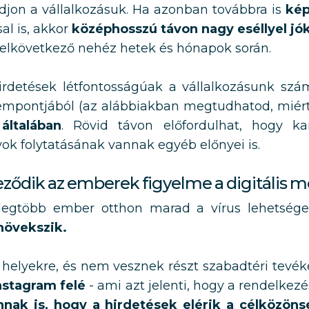
jon a vállalkozásuk. Ha azonban továbbra is
kép
al is, akkor
középhosszú távon nagy eséllyel jó
z elkövetkező nehéz hetek és hónapok során.
detések létfontosságúak a vállalkozásunk sz
empontjából (az alábbiakban megtudhatod, miért
általában
. Rövid távon előfordulhat, hogy 
k folytatásának vannak egyéb előnyei is.
ződik az emberek figyelme a digitális m
a legtöbb ember otthon marad a vírus lehetsé
növekszik.
elyekre, és nem vesznek részt szabadtéri tevék
nstagram felé
- ami azt jelenti, hogy a rendelkez
nnak is, hogy a hirdetések elérik a célközöns