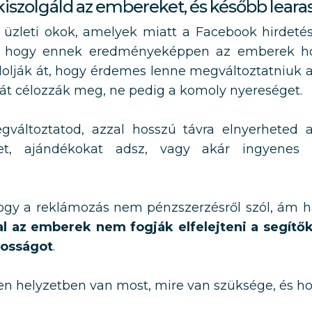
iszolgáld az embereket, és később learasd
 üzleti okok, amelyek miatt a Facebook hirdet
t is, hogy ennek eredményeképpen az emberek h
olják át, hogy érdemes lenne megváltoztatniuk a
át célozzák meg, ne pedig a komoly nyereséget.
gváltoztatod, azzal hosszú távra elnyerheted 
, ajándékokat adsz, vagy akár ingyenes h
y a reklámozás nem pénzszerzésről szól, ám ha
l az emberek nem fogják elfelejteni a segítők
nosságot
.
n helyzetben van most, mire van szüksége, és hol