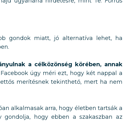
l majd ugyanarra hirdetésre, mint Te.
Forrás
b gondok miatt, jó alternatíva lehet, ha
ben.
rányulnak a célközönség körében, annak
A Facebook úgy méri ezt, hogy két nappal a
kettős merítésnek tekinthető, mert ha nem
an alkalmasak arra, hogy életben tartsák a
úgy gondolja, hogy ebben a szakaszban az