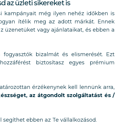
 az üzleti sikereket is
ési kampányait még ilyen nehéz időkben is
ogyan ítélik meg az adott márkát. Ennek
z üzenetüket vagy ajánlataikat, és ebben a
a fogyasztók bizalmát és elismerését. Ezt
ozzáférést biztosítasz egyes prémium
tározottan érzékenynek kell lennünk arra,
észséget, az átgondolt szolgáltatást és /
 segíthet ebben az Te vállalkozásod.