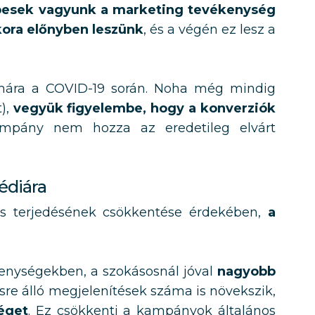
esek vagyunk a marketing tevékenység
kora előnyben leszünk
, és a végén ez lesz a
ámára a COVID-19 során. Noha még mindig
),
vegyük figyelembe, hogy a konverziók
kampány nem hozza az eredetileg elvárt
édiára
ges terjedésének csökkentése érdekében,
a
enységekben, a szokásosnál jóval
nagyobb
ésre álló megjelenítések száma is növekszik,
éget
. Ez csökkenti a kampányok általános