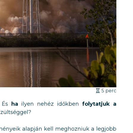
5 perc
 És
ha
ilyen nehéz időkben
folytatjuk a
szültséggel?
lményeik alapján kell meghozniuk a legjobb