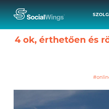
SZOLG
4 ok, érthetően és r
#onlin