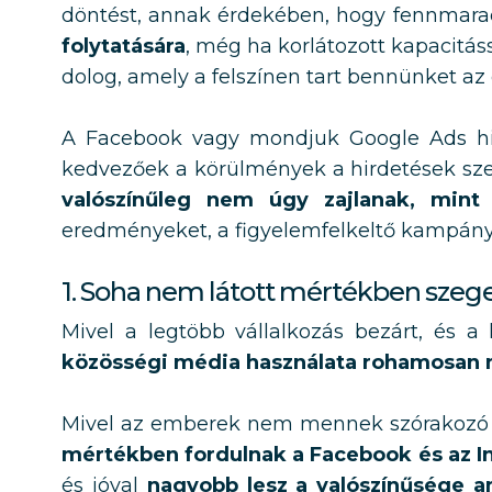
döntést, annak érdekében, hogy fennmarad
folytatására
, még ha korlátozott kapacitáss
dolog, amely a felszínen tart bennünket a
A Facebook vagy mondjuk Google Ads hir
kedvezőek a körülmények a hirdetések sz
valószínűleg nem úgy zajlanak, mint 
eredményeket, a figyelemfelkeltő kampányo
1. Soha nem látott mértékben szege
Mivel a legtöbb vállalkozás bezárt, és 
közösségi média használata rohamosan 
Mivel az emberek nem mennek szórakozó h
mértékben fordulnak a Facebook és az I
és jóval
nagyobb lesz a valószínűsége a