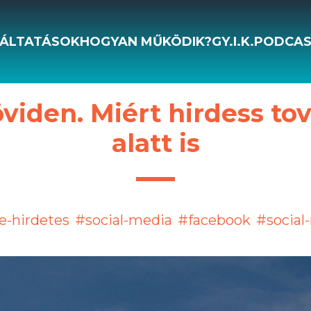
ÁLTATÁSOK
HOGYAN MŰKÖDIK?
GY.I.K.
PODCA
öviden. Miért hirdess to
alatt is
e-hirdetes
#social-media
#facebook
#social