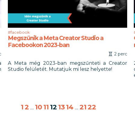
#facebook
Megszűnik a Meta Creator Studio a
Facebookon 2023-ban
c
2 perc
a
A Meta még 2023-ban megszűnteti a Creator
n
Studio felületét. Mutatjuk mi lesz helyette!
1
2
...
10
11
12
13
14
...
21
22