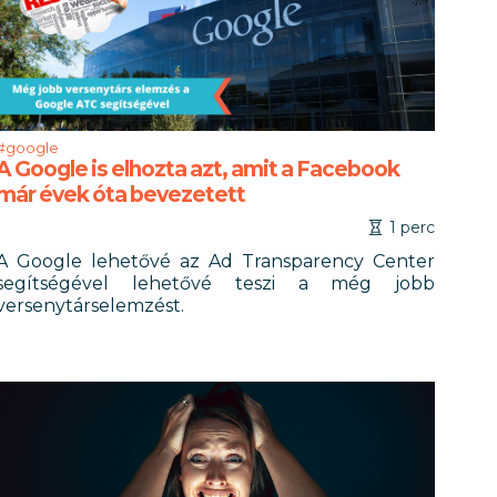
#google
A Google is elhozta azt, amit a Facebook
már évek óta bevezetett
1 perc
A Google lehetővé az Ad Transparency Center
segítségével lehetővé teszi a még jobb
versenytárselemzést.