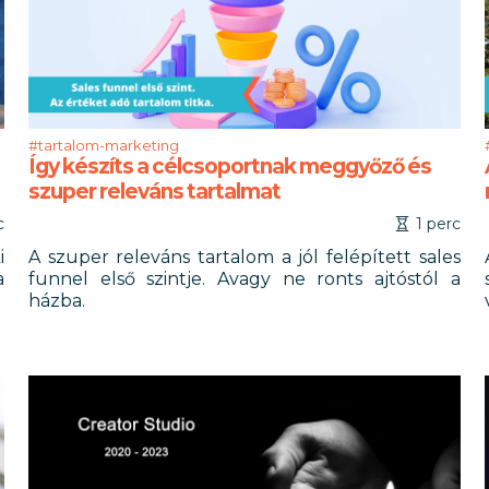
#tartalom-marketing
Így készíts a célcsoportnak meggyőző és
szuper releváns tartalmat
c
1 perc
i
A szuper releváns tartalom a jól felépített sales
a
funnel első szintje. Avagy ne ronts ajtóstól a
házba.