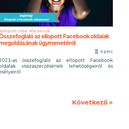
#ellopott-oldal
#facebook
Összefoglaló az ellopott Facebook oldalak
megoldásának ügymenetéről
4 perc
2023-as összefoglaló az ellopott Facebook
oldalak visszaszerzésének lehetőségeiről és
esélyeiről
Következő
»