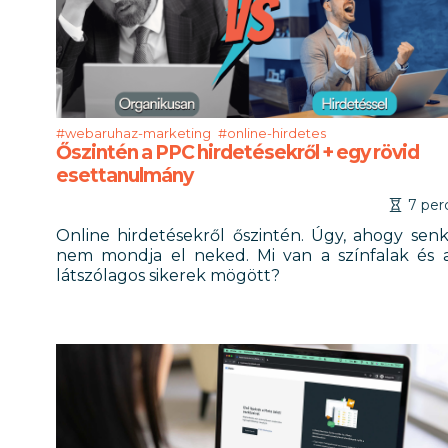
#webaruhaz-marketing
#online-hirdetes
Őszintén a PPC hirdetésekről + egy rövid
esettanulmány
7 per
Online hirdetésekről őszintén. Úgy, ahogy senk
nem mondja el neked. Mi van a színfalak és 
látszólagos sikerek mögött?