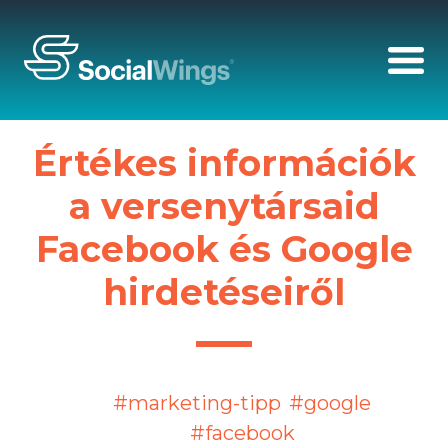
Értékes információk
a versenytársaid
Facebook és Google
hirdetéseiről
#marketing-tipp
#google
#facebook