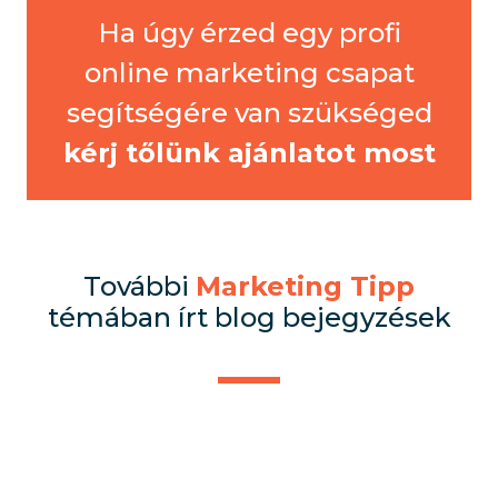
Ha úgy érzed egy profi
online marketing csapat
segítségére van szükséged
kérj tőlünk ajánlatot most
További
Marketing Tipp
témában írt blog bejegyzések