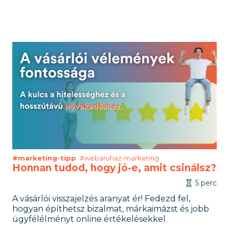
#marketing-tipp
#webaruhaz-marketing
Honnan tudod, hogy jó-e, amit csinálsz?
5 perc
A vásárlói visszajelzés aranyat ér! Fedezd fel,
hogyan építhetsz bizalmat, márkaimázst és jobb
ügyfélélményt online értékelésekkel.